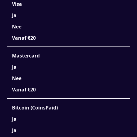
Visa
Ja
Nee
Vanaf €20
Mastercard
Ja
Nee
Vanaf €20
Bitcoin (CoinsPaid)
Ja
Ja