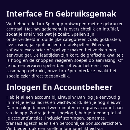
Interface En Gebruiksgemak
Wij hebben de Lira Spin app ontworpen met de gebruiker
centraal. Het navigatiemenu is overzichtelijk en intuïtief,
zodat je snel vindt wat je zoekt. Spellen zijn
onderverdeeld in duidelijke categorieën zoals gokkasten,
live casino, jackpotspellen en tafelspellen. Filters op
softwareleverancier of speltype maken het zoeken nog
eenvoudiger. De laadtijden zijn kort, de grafische kwaliteit
is hoog en de knoppen reageren soepel op aanraking. Of
je nu een ervaren speler bent of voor het eerst een
casinoapp gebruikt, onze Lira Spin interface maakt het
speelplezier direct toegankelijk.
Inloggen En Accountbeheer
Heb je al een account bij LiraSpin? Dan log je eenvoudig
in met je e-mailadres en wachtwoord. Ben je nog nieuw?
Dan maak je binnen twee minuten een gratis account aan
via de app. Zodra je bent ingelogd, heb je toegang tot al
je accountfuncties, inclusief stortingen, opnames,
transactiegeschiedenis en persoonlijke bonusoverzichten.
Wij bieden ook een snelle inlogmogelijkheid via