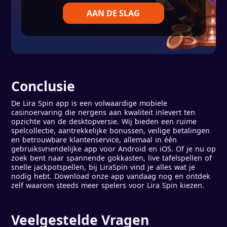
AAN DE SLAG
Conclusie
De Lira Spin app is een volwaardige mobiele
casinoervaring die nergens aan kwaliteit inlevert ten
opzichte van de desktopversie. Wij bieden een ruime
spelcollectie, aantrekkelijke bonussen, veilige betalingen
en betrouwbare klantenservice, allemaal in één
gebruiksvriendelijke app voor Android en iOS. Of je nu op
zoek bent naar spannende gokkasten, live tafelspellen of
snelle jackpotspellen, bij LiraSpin vind je alles wat je
nodig hebt. Download onze app vandaag nog en ontdek
zelf waarom steeds meer spelers voor Lira Spin kiezen.
Veelgestelde Vragen