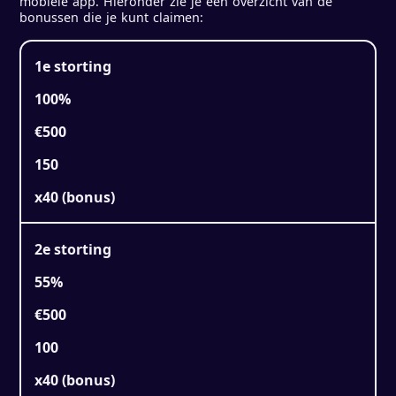
mobiele app. Hieronder zie je een overzicht van de
bonussen die je kunt claimen:
1e storting
100%
€500
150
x40 (bonus)
2e storting
55%
€500
100
x40 (bonus)